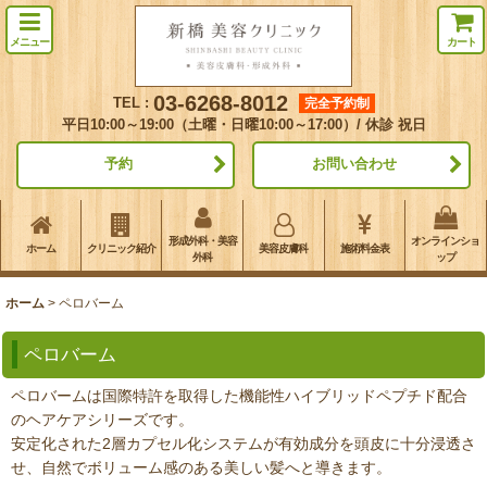
メニュー
カート
03-6268-8012
TEL :
完全予約制
平日10:00～19:00（土曜・日曜10:00～17:00）/ 休診 祝日
予約
お問い合わせ
形成外科・美容
オンラインショ
ホーム
クリニック紹介
美容皮膚科
施術料金表
外科
ップ
ホーム
>
ペロバーム
ペロバーム
ペロバームは国際特許を取得した機能性ハイブリッドペプチド配合
のヘアケアシリーズです。
安定化された2層カプセル化システムが有効成分を頭皮に十分浸透さ
せ、自然でボリューム感のある美しい髪へと導きます。