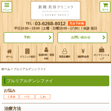
メニュー
カート
03-6268-8012
TEL :
完全予約制
平日10:00～19:00（土曜・日曜10:00～17:00）/ 休診 祝日
予約
お問い合わせ
形成外科・美容
オンラインショ
ホーム
クリニック紹介
美容皮膚科
施術料金表
外科
ップ
ホーム
>
プルリアルデンシファイ
プルリアルデンシファイ
お悩み
くすみ
ハリ
しわ
治療方法