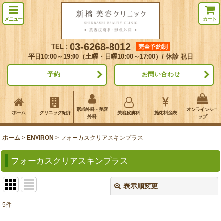
メニュー
カート
03-6268-8012
TEL :
完全予約制
平日10:00～19:00（土曜・日曜10:00～17:00）/ 休診 祝日
予約
お問い合わせ
形成外科・美容
オンラインショ
ホーム
クリニック紹介
美容皮膚科
施術料金表
外科
ップ
ホーム
>
ENVIRON
>
フォーカスクリアスキンプラス
フォーカスクリアスキンプラス
表示順変更
閉じる
5
件
表示数
: