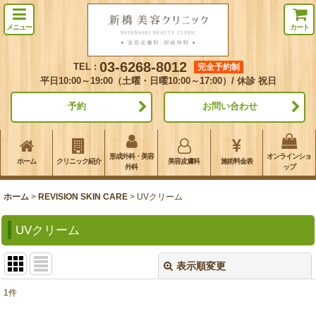
メニュー
カート
03-6268-8012
TEL :
完全予約制
平日10:00～19:00（土曜・日曜10:00～17:00）/ 休診 祝日
予約
お問い合わせ
形成外科・美容
オンラインショ
ホーム
クリニック紹介
美容皮膚科
施術料金表
外科
ップ
ホーム
>
REVISION SKIN CARE
>
UVクリーム
UVクリーム
表示順変更
閉じる
1
件
表示数
: