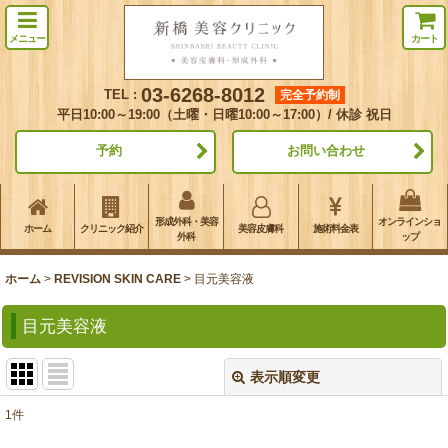
メニュー
カート
03-6268-8012
TEL :
完全予約制
平日10:00～19:00（土曜・日曜10:00～17:00）/ 休診 祝日
予約
お問い合わせ
形成外科・美容
オンラインショ
ホーム
クリニック紹介
美容皮膚科
施術料金表
外科
ップ
ホーム
>
REVISION SKIN CARE
>
目元美容液
目元美容液
表示順変更
閉じる
1
件
表示数
: