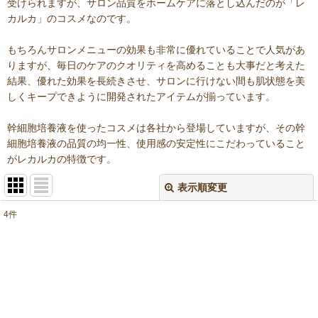
受けられますが、サロン品質をホームケアに落とし込んだのが「レ
カルカ」のコスメなのです。
もちろんサロンメニューの効果も非常に優れていることで人気があ
りますが、毎日のケアのクオリティを高めることも大事だと考えた
結果、優れた効果を長続きさせ、サロンに行けない間も肌状態を美
しくキープできように開発されたアイテムが揃っています。
幹細胞培養液を使ったコスメは各社から登場していますが、その幹
細胞培養液の品質の均一性、使用感の安定性にこだわっていること
がレカルカの特徴です。
表示順変更
閉じる
4
件
表示数
:
並び順
:
絞り込む