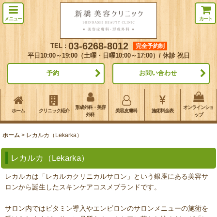
メニュー
カート
03-6268-8012
TEL :
完全予約制
平日10:00～19:00（土曜・日曜10:00～17:00）/ 休診 祝日
予約
お問い合わせ
形成外科・美容
オンラインショ
ホーム
クリニック紹介
美容皮膚科
施術料金表
外科
ップ
ホーム
>
レカルカ（Lekarka）
レカルカ（Lekarka）
レカルカは「レカルカクリニカルサロン」という銀座にある美容サ
ロンから誕生したスキンケアコスメブランドです。
サロン内ではビタミン導入やエンビロンのサロンメニューの施術を