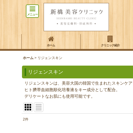
メニュー
ホーム
クリニック紹介
ホーム
>
リジェンスキン
リジェンスキン
リジェンスキンは、美容大国の韓国で生まれたスキンケア
ヒト臍帯血細胞順化培養液をキー成分として配合。
デリケートなお肌にも使用可能です。
2
件
表示数
: