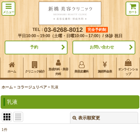
メニュー
カート
03-6268-8012
TEL :
完全予約制
平日10:00～19:00（土曜・日曜10:00～17:00）/ 休診 祝日
予約
お問い合わせ
形成外科・美容
オンラインショ
ホーム
クリニック紹介
美容皮膚科
施術料金表
外科
ップ
ホーム
>
コラージュリペア
>
乳液
乳液
表示順変更
閉じる
1
件
表示数
: