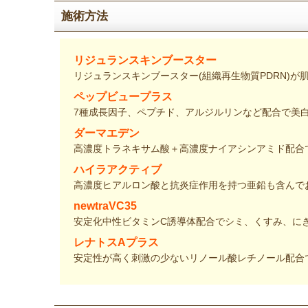
施術方法
リジュランスキンブースター
リジュランスキンブースター(組織再生物質PDRN)
ペップビュープラス
7種成長因子、ペプチド、アルジルリンなど配合で美
ダーマエデン
高濃度トラネキサム酸＋高濃度ナイアシンアミド配合
ハイラアクティブ
高濃度ヒアルロン酸と抗炎症作用を持つ亜鉛も含んで
newtraVC35
安定化中性ビタミンC誘導体配合でシミ、くすみ、に
レナトスAプラス
安定性が高く刺激の少ないリノール酸レチノール配合