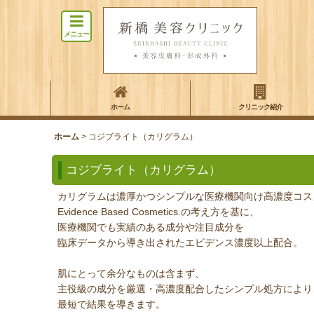
メニュー
ホーム
クリニック紹介
ホーム
>
コジブライト（カリグラム）
コジブライト（カリグラム）
カリグラムは濃厚かつシンプルな医療機関向け高濃度コス
Evidence Based Cosmetics.の考え方を基に、
医療機関でも実績のある成分や注目成分を
臨床データから導き出されたエビデンス濃度以上配合。
肌にとって余分なものは含まず、
主役級の成分を厳選・高濃度配合したシンプル処方により
最短で結果を導きます。