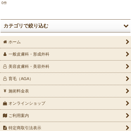
0
件
表示数
:
並び順
:
カテゴリで絞り込む
絞り込む
ホーム
マリーニスキンソリューションズ（旧ジャンマリーニス
キンリサーチ） (全商品)
一般皮膚科・形成外科
スキンケアマネジメントシステム
美容皮膚科・美容外科
クレンジング
育毛（AGA）
修復
施術料金表
鎮静・保湿
オンラインショップ
エイジング
ご利用案内
特定商取引法表示
保湿