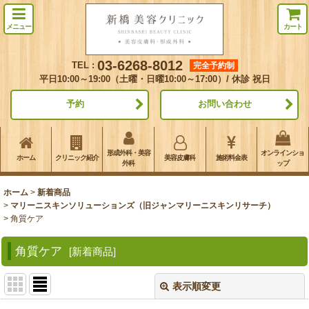
メニュー
カート
03-6268-8012
TEL :
完全予約制
平日10:00～19:00（土曜・日曜10:00～17:00）/ 休診 祝日
予約
お問い合わせ
形成外科・美容
オンラインショ
ホーム
クリニック紹介
美容皮膚科
施術料金表
外科
ップ
ホーム
>
新着商品
>
マリーニスキンソリューションズ（旧ジャンマリーニスキンリサーチ）
>
角質ケア
角質ケア
[
新着商品
]
表示順変更
閉じる