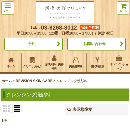
メニュー
カート
03-6268-8012
TEL :
完全予約制
平日10:00～19:00（土曜・日曜10:00～17:00）/ 休診 祝日
予約
お問い合わせ
形成外科・美容
オンラインショ
ホーム
クリニック紹介
美容皮膚科
施術料金表
外科
ップ
ホーム
>
REVISION SKIN CARE
>
クレンジング洗顔料
クレンジング洗顔料
表示順変更
閉じる
1
件
表示数
: