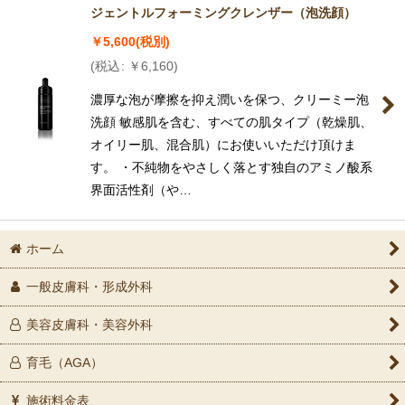
ジェントルフォーミングクレンザー（泡洗顔）
並び順
:
￥
5,600
(税別)
(
税込
:
￥
6,160
)
絞り込む
濃厚な泡が摩擦を抑え潤いを保つ、クリーミー泡
洗顔 敏感肌を含む、すべての肌タイプ（乾燥肌、
オイリー肌、混合肌）にお使いいただけ頂けま
す。 ・不純物をやさしく落とす独自のアミノ酸系
界面活性剤（や…
ホーム
一般皮膚科・形成外科
美容皮膚科・美容外科
育毛（AGA）
施術料金表