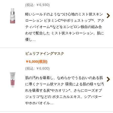
(
税込
:
￥
6,930
)
軽いシールドのようなつけ心地のミスト状スキン
ローション ビタミンC*¹やポリュストップ*¹、アク
ティバイオーム*¹などをエンビロン独自の組み合
わせで配合した ミスト状スキンローション。肌に
優し…
ピュリファイングマスク
￥
6,000
(税別)
(
税込
:
￥
6,600
)
肌の汚れを吸着し、なめらかでうるおいのある肌
に導くクリーム状マスク 環境による肌の様々な汚
れを吸着する炭*やカオリン*、さらにローズオブ
ジェリコ*などの ボタニカルエキス、シアバター
やホホバオイル…