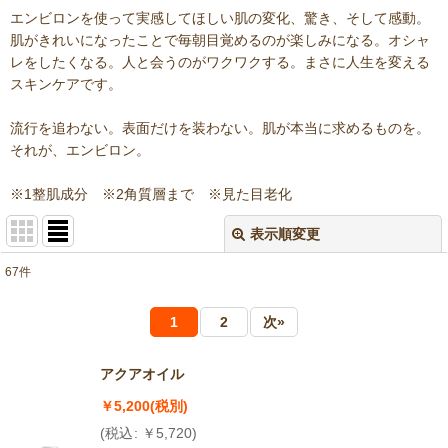
エンビロンを使って実感してほしい肌の変化、驚き、そして感動。
肌がきれいになったことで毎朝目覚めるのが楽しみになる。オシャ
レをしたくなる。人と会うのがワクワクする。まさに人生を変える
スキンケアです。
流行を追わない。表面だけを装わない。肌が本当に求めるものを。
それが、エンビロン。
※1整肌成分 ※2角質層まで ※見た目老化
表示順変更
閉じる
67
件
サブカテゴリ
:
1
2
次
»
表示数
:
アクアオイル
並び順
:
￥
5,200
(税別)
(
税込
:
￥
5,720
)