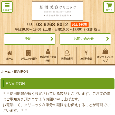
メニュー
カート
03-6268-8012
TEL :
完全予約制
平日10:00～19:00（土曜・日曜10:00～17:00）/ 休診 祝日
予約
お問い合わせ
形成外科・美容
オンラインショ
ホーム
クリニック紹介
美容皮膚科
施術料金表
外科
ップ
ホーム
>
ENVIRON
ENVIRON
＊＊使用期限が短く設定されている製品もございます。ご注文の際
はご承知おき頂きますようお願い申し上げます。
お電話にて、クリニック在庫分の期限をお伝えすることが可能でご
ざいます。＊＊