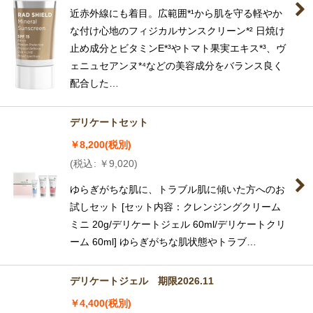
近赤外線にも着目。広範囲*¹から肌を守る軽やか
な付け心地のフィジカルサンスクリーン*² 日焼け
止め成分とビタミンE*³やトマト果実エキス*³、ヴ
ェニュセアンヌ*⁴などの美容成分をバランス良く
配合した…
デリケートセット
￥
8,200
(税別)
(
税込
:
￥
9,020
)
ゆらぎがちな肌に、トラブル肌に傾いた方へのお
試しセット [セット内容：クレンジングクリーム
ミニ 20g/デリケートジェル 60ml/デリケートクリ
ーム 60ml] ゆらぎがちな肌状態やトラブ…
デリケートジェル 期限2026.11
￥
4,400
(税別)