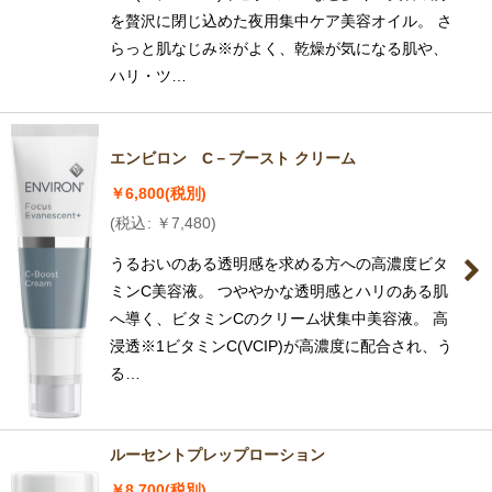
を贅沢に閉じ込めた夜用集中ケア美容オイル。 さ
らっと肌なじみ※がよく、乾燥が気になる肌や、
ハリ・ツ…
エンビロン C－ブースト クリーム
￥
6,800
(税別)
(
税込
:
￥
7,480
)
うるおいのある透明感を求める方への高濃度ビタ
ミンC美容液。 つややかな透明感とハリのある肌
へ導く、ビタミンCのクリーム状集中美容液。 高
浸透※1ビタミンC(VCIP)が高濃度に配合され、う
る…
ルーセントプレップローション
￥
8,700
(税別)