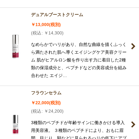
デュアルブーストクリーム
￥
13,000
(税別)
(
税込
:
￥
14,300
)
なめらかでハリがあり、自然な曲線を描くふっく
ら満たされた肌へ導くエイジングケア美容クリー
ム 肌がヒアルロン酸を作り出す力に着目した2種
類の保湿成分と、ペプチドなどの美容成分を組み
合わせた エイジ…
フラウンセラム
￥
22,000
(税別)
(
税込
:
￥
24,200
)
3種類のペプチドが年齢サインに働きかける導入
用美容液。 ３種類のペプチドにより、おもに眉
間、目じり、額などに見られるハリの低下にアプ