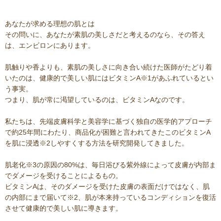
あなたが求める理想の肌とは
その問いに、あなたが素肌の美しさだと考えるのなら、その答え
は、エンビロンにあります。
肌触りや香よりも、素肌の美しさに向き合い続けた医師がたどり着
いたのは、健康的で美しい肌にはビタミンA※1があふれているとい
う事実。
つまり、肌が常に渇望しているのは、ビタミンAなのです。
私たちは、先端皮膚科学と美容学に基づく独自の医学的アプローチ
で約25年間にわたり、商品化が困難と言われてきたこのビタミンA
を肌に浸透※2しやすくする方法を研究開発してきました。
肌老化※3の原因の80%は、毎日浴びる紫外線によって皮膚が内部ま
でダメージを受けることによるもの。
ビタミンAは、そのダメージを受けた皮膚の表面だけではなく、肌
の内部にまで届いて※2、肌が本来持っているコンディションを復活
させて健康的で美しい肌に導きます。