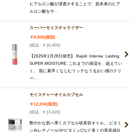
ヒアルロン酸が浸透※することで、肌本来のヒア
ルロン酸をサ…
スーパーモイスチャライザー
￥
9,500
(税別)
(
税込
:
￥
10,450
)
【2025年1月28日発売】 Rapid. Intense. Lasting.
SUPER MOISTURE. これまでの保湿を、超えてい
く。 肌に素早くなじむリッチなうるおい感のクリ
ー…
モイスチャーオイルカプセル
￥
12,200
(税別)
(
税込
:
￥
13,420
)
艶やかな肌へ導くカプセル状美容オイル。 ビタミ
ンA(レチノール)やビタミンCなど多くの美容成分