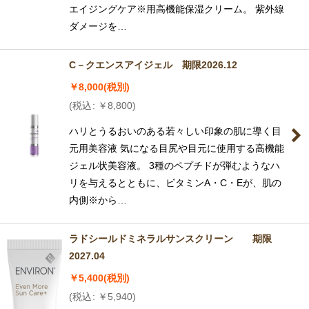
エイジングケア※用高機能保湿クリーム。 紫外線
ダメージを…
C－クエンスアイジェル 期限2026.12
￥
8,000
(税別)
(
税込
:
￥
8,800
)
ハリとうるおいのある若々しい印象の肌に導く目
元用美容液 気になる目尻や目元に使用する高機能
ジェル状美容液。 3種のペプチドが弾むようなハ
リを与えるとともに、ビタミンA・C・Eが、肌の
内側※から…
ラドシールドミネラルサンスクリーン 期限
2027.04
￥
5,400
(税別)
(
税込
:
￥
5,940
)