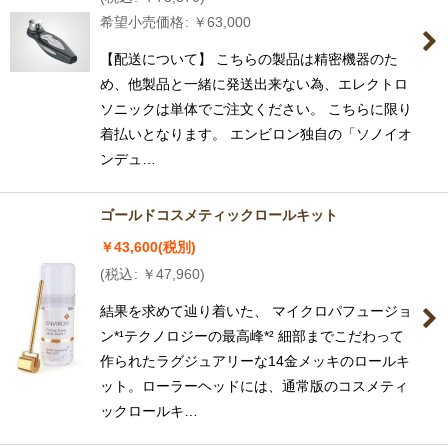
希望小売価格
:
￥
63,000
【配送について】 こちらの製品は精密機器のた
め、他製品と一緒に発送出来ない為、エレクトロ
ソニックは単体でご注文ください。 こちらに限り
着払いとなります。 エンビロン独自の「ソノイオ
ンデュ…
ゴールドコスメティックロールキット
￥
43,600
(税別)
(
税込
:
￥
47,960
)
結果を求めて辿り着いた、 マイクロパフュージョ
ン*¹テクノロジーの最高峰*² 細部までこだわって
作られたラグジュアリーな14金メッキのロールキ
ット。ローラーヘッドには、通常版のコスメティ
ックロールキ…