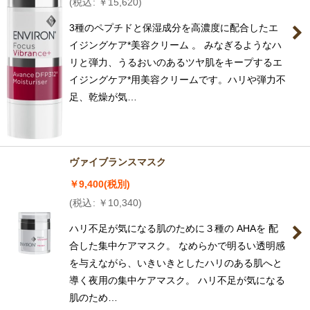
(
税込
:
￥
15,620
)
3種のペプチドと保湿成分を高濃度に配合したエ
イジングケア*美容クリーム 。 みなぎるようなハ
リと弾力、うるおいのあるツヤ肌をキープするエ
イジングケア*用美容クリームです。ハリや弾力不
足、乾燥が気…
ヴァイブランスマスク
￥
9,400
(税別)
(
税込
:
￥
10,340
)
ハリ不足が気になる肌のために３種の AHAを 配
合した集中ケアマスク。 なめらかで明るい透明感
を与えながら、いきいきとしたハリのある肌へと
導く夜用の集中ケアマスク。 ハリ不足が気になる
肌のため…