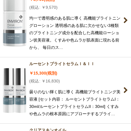
(
税込
:
￥
9,570
)
均一で透明感のある肌に導く 高機能ブライトニン
グローション 透明感のある肌に欠かせない3種類
のブライトニング成分を配合した高機能ローショ
ン状美容液。くすみや色ムラが肌表面に現れる前
から、 毎日のス…
ルーセントブライトセラムＩ＆ＩＩ
￥
15,300
(税別)
(
税込
:
￥
16,830
)
曇りのない輝く肌に導く 高機能ブライトニング美
容液 [セット内容： ルーセントブライトセラムI：
30ml/ルーセントブライトセラムII：30ml] くすみ
や色ムラの根本原因にアプローチするブライ…
クリアスキンオイル