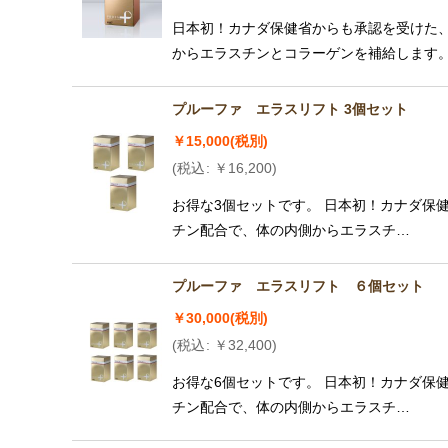
日本初！カナダ保健省からも承認を受けた
からエラスチンとコラーゲンを補給します。
プルーファ エラスリフト 3個セット
￥
15,000
(税別)
(
税込
:
￥
16,200
)
お得な3個セットです。 日本初！カナダ保
チン配合で、体の内側からエラスチ…
プルーファ エラスリフト ６個セット
￥
30,000
(税別)
(
税込
:
￥
32,400
)
お得な6個セットです。 日本初！カナダ保
チン配合で、体の内側からエラスチ…