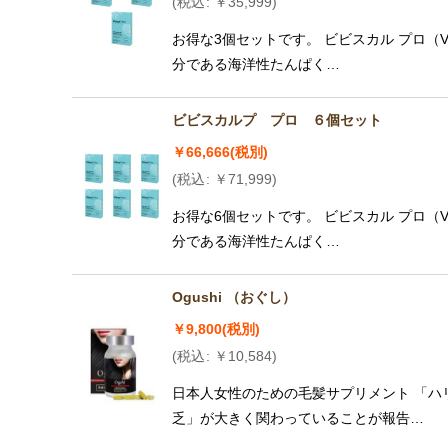
(
税込
:
￥
35,999
)
お得な3個セットです。 ビビスカル プロ（
分である海洋性たんぱく…
ビビスカルプ プロ ６個セット
￥
66,666
(税別)
(
税込
:
￥
71,999
)
お得な6個セットです。 ビビスカル プロ（
分である海洋性たんぱく…
Ogushi （おぐし）
￥
9,800
(税別)
(
税込
:
￥
10,584
)
日本人女性のための毛髪サプリメント 「ハ
乏」が大きく関わっていることが報告…