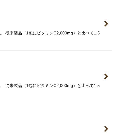
従来製品（1包にビタミンC2,000mg）と比べて1.5
従来製品（1包にビタミンC2,000mg）と比べて1.5