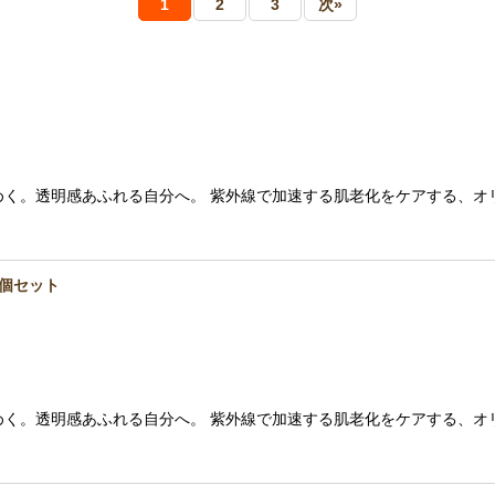
1
2
3
次
»
絞り込む
きらめく。透明感あふれる自分へ。 紫外線で加速する肌老化をケアする、オ
個セット
きらめく。透明感あふれる自分へ。 紫外線で加速する肌老化をケアする、オ