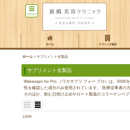
メニュー
ホーム
クリニック紹介
ホーム
>
サプリメント全製品
サプリメント全製品
Wakasapri for Pro.（ワカサプリ フォー プ
性を確認した成分のみ使用されています。 医療従事者の
そのほか、飲む日焼け止めやロート製薬のコラーゲンペプ
126
件
表示数
: