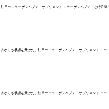
、注目のコラーゲンペプチドサプリメント コラーゲンペプチドと特許製
 …
健省からも承認を受けた、注目のコラーゲンペプチドサプリメント コ
健省からも承認を受けた、注目のコラーゲンペプチドサプリメント コ