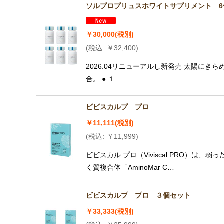
ソルプロプリュスホワイトサプリメント 6
￥
30,000
(税別)
(
税込
:
￥
32,400
)
2026.04リニューアルし新発売 太陽に
合。 ● １…
ビビスカルプ プロ
￥
11,111
(税別)
(
税込
:
￥
11,999
)
ビビスカル プロ（Viviscal PRO
く質複合体「AminoMar C…
ビビスカルプ プロ ３個セット
￥
33,333
(税別)