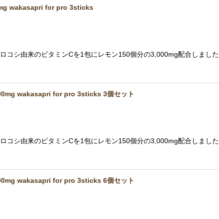
sapri for pro 3sticks
シ由来のビタミンCを1包にレモン150個分の3,000mg配合しました。 
akasapri for pro 3sticks 3個セット
シ由来のビタミンCを1包にレモン150個分の3,000mg配合しました。 
akasapri for pro 3sticks 6個セット