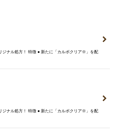
リジナル処方！ 特徴 ● 新たに「カルボクリア※」を配
リジナル処方！ 特徴 ● 新たに「カルボクリア※」を配