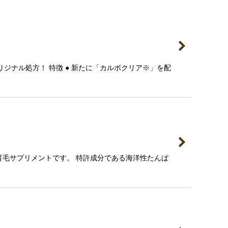
リジナル処方！ 特徴 ● 新たに「カルボクリア※」を配
れた育毛サプリメントです。 特許成分である海洋性たんぱ