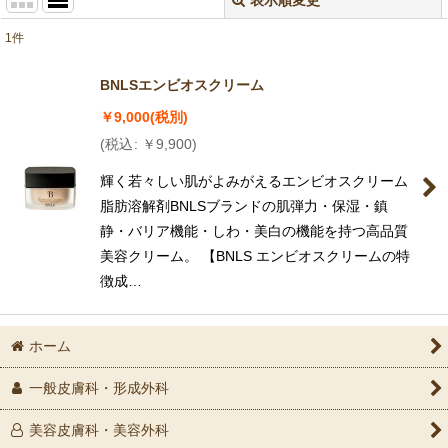
閉じる
1
件
表示数
:
BNLSエンビオスクリーム
並び順
:
￥
9,000
(税別)
(
税込
:
￥
9,900
)
絞り込む
輝く若々しい肌がよみがえるエンビオスクリーム
脂肪溶解剤BNLSブランドの肌弾力・保湿・鎮
静・バリア機能・しわ・美白の機能を持つ高品質
美容クリーム。 【BNLS エンビオスクリームの特
徴成…
ホーム
一般皮膚科・形成外科
美容皮膚科・美容外科