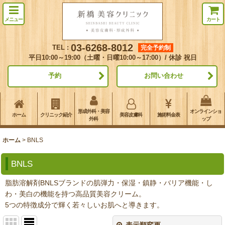
メニュー
カート
03-6268-8012
TEL :
完全予約制
平日10:00～19:00（土曜・日曜10:00～17:00）/ 休診 祝日
予約
お問い合わせ
形成外科・美容
オンラインショ
ホーム
クリニック紹介
美容皮膚科
施術料金表
外科
ップ
ホーム
>
BNLS
BNLS
脂肪溶解剤BNLSブランドの肌弾力・保湿・鎮静・バリア機能・し
わ・美白の機能を持つ高品質美容クリーム。
5つの特徴成分で輝く若々しいお肌へと導きます。
表示順変更