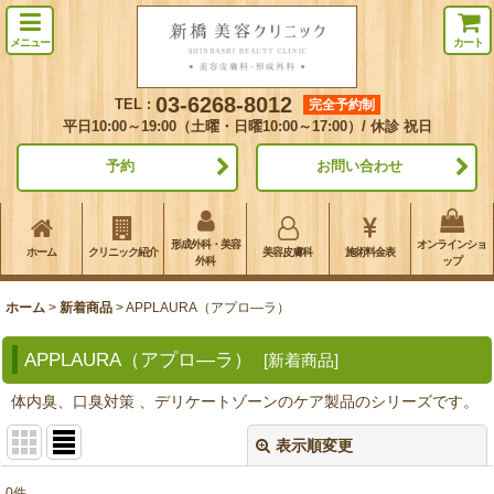
メニュー
カート
03-6268-8012
TEL :
完全予約制
平日10:00～19:00（土曜・日曜10:00～17:00）/ 休診 祝日
予約
お問い合わせ
形成外科・美容
オンラインショ
ホーム
クリニック紹介
美容皮膚科
施術料金表
外科
ップ
ホーム
>
新着商品
>
APPLAURA（アプロ―ラ）
APPLAURA（アプロ―ラ）
[
新着商品
]
体内臭、口臭対策 、デリケートゾーンのケア製品のシリーズです。
表示順変更
閉じる
0
件