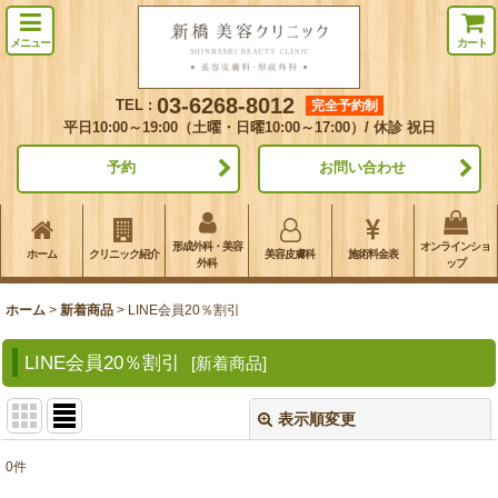
メニュー
カート
03-6268-8012
TEL :
完全予約制
平日10:00～19:00（土曜・日曜10:00～17:00）/ 休診 祝日
予約
お問い合わせ
形成外科・美容
オンラインショ
ホーム
クリニック紹介
美容皮膚科
施術料金表
外科
ップ
ホーム
>
新着商品
>
LINE会員20％割引
LINE会員20％割引
[
新着商品
]
表示順変更
閉じる
0
件
表示数
: