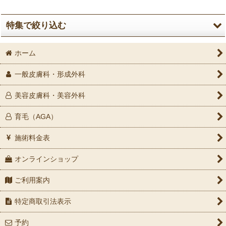
並び順
:
特集で絞り込む
絞り込む
ホーム
LINE会員
一般皮膚科・形成外科
LINE会員10％割引
美容皮膚科・美容外科
LINE会員20％割引
育毛（AGA）
施術料金表
オンラインショップ
ご利用案内
特定商取引法表示
予約